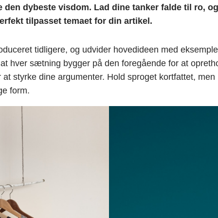
en dybeste visdom. Lad dine tanker falde til ro, og k
rfekt tilpasset temaet for din artikel.
troduceret tidligere, og udvider hovedideen med eksemple
for, at hver sætning bygger på den foregående for at o
or at styrke dine argumenter. Hold sproget kortfattet, me
ge form.