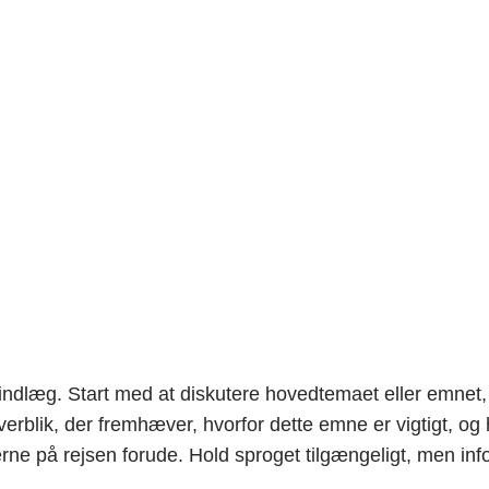
Galleri
Ressourcer
Blog
Om
Team
Kontakt
lstips til en trendy h
logindlæg. Start med at diskutere hovedtemaet eller emnet
verblik, der fremhæver, hvorfor dette emne er vigtigt, og h
erne på rejsen forude. Hold sproget tilgængeligt, men info