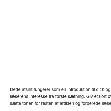
Spring
til
indhold
De bedste livssti
maj 11, 2026
Dette afsnit fungerer som en introduktion til dit b
læserens interesse fra første sætning. Giv et kort o
sætte tonen for resten af artiklen og forberede læs